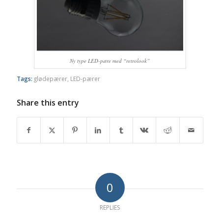
Ny type LED-pære med “retrolook”
Tags:
glødepærer
,
LED-pærer
Share this entry
0
REPLIES