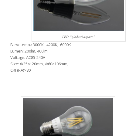
LED-“glødetrådspære”
Farvetemp.: 3000K, 4200K, 6000K
Lumen: 200lm, 400lm
Voltage: AC85-240V
Size: Φ35×120mm, Φ60×106mm,
CRI (RA)>80