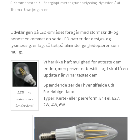
/
/
0 Kommentarer
i
Energioptimeret grundbelysning
,
Nyheder
af
Thomas Uwe Jørgensen
Udviklingen på LED-området foregår med stormskridt- og
senest er kommet en serie LED-pærer der design- og
lysmæssigt er lagt så tæt på almindelige glødepærer som
muligt.
Vi har ikke haft mulighed for at teste dem
endnu, men prøver er bestilt – og I skal få en
update når vi har testet dem.
Spændende ser de i hver tilfælde ud!
Foreløbige data:
LED – nu
Typer: Kerte- eller pæreform, E14 el. E27,
næsten som vi
2W, 4W, 6W
kender dem!