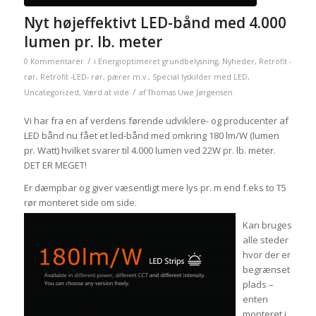
Nyt højeffektivt LED-bånd med 4.000
lumen pr. lb. meter
/
0 Kommentarer
i
Energioptimeret grundbelysning
,
Nyheder
,
Retrofit -
rør
,
Retrofit -LED- rør, pærer m.v.
,
Special lyskilder med LED
,
/
Uncategorized
,
Værd at vide
af
Thomas Uwe Jørgensen
Vi har fra en af verdens førende udviklere- og producenter af
LED bånd nu fået et led-bånd med omkring 180 lm/W (lumen
pr. Watt) hvilket svarer til 4.000 lumen ved 22W pr. lb. meter.
DET ER MEGET!
Er dæmpbar og giver væsentligt mere lys pr. m end f.eks to T5
rør monteret side om side.
Kan bruges
alle steder
hvor der er
begrænset
plads –
enten
monteret i