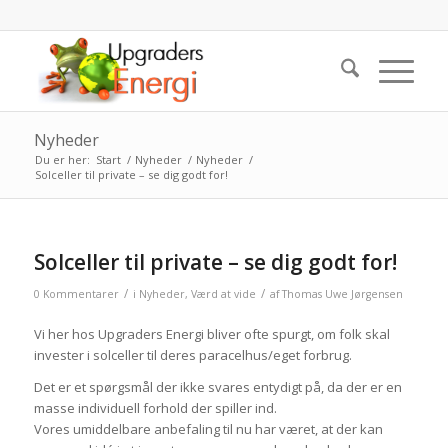
Nyheder
Du er her:
Start
/
Nyheder
/
Nyheder
/
Solceller til private – se dig godt for!
Solceller til private – se dig godt for!
/
/
0 Kommentarer
i
Nyheder
,
Værd at vide
af
Thomas Uwe Jørgensen
Vi her hos Upgraders Energi bliver ofte spurgt, om folk skal
invester i solceller til deres paracelhus/eget forbrug.
Det er et spørgsmål der ikke svares entydigt på, da der er en
masse individuell forhold der spiller ind.
Vores umiddelbare anbefaling til nu har været, at der kan