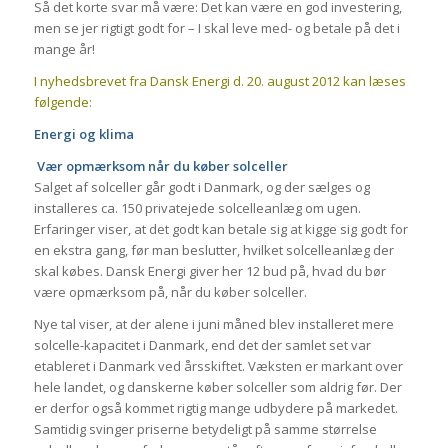
Så det korte svar må være: Det kan være en god investering,
men se jer rigtigt godt for – I skal leve med- og betale på det i
mange år!
I nyhedsbrevet fra Dansk Energi d. 20. august 2012 kan læses
følgende:
Energi og klima
Vær opmærksom når du køber solceller
Salget af solceller går godt i Danmark, og der sælges og
installeres ca. 150 privatejede solcelleanlæg om ugen.
Erfaringer viser, at det godt kan betale sig at kigge sig godt for
en ekstra gang, før man beslutter, hvilket solcelleanlæg der
skal købes. Dansk Energi giver her 12 bud på, hvad du bør
være opmærksom på, når du køber solceller.
Nye tal viser, at der alene i juni måned blev installeret mere
solcelle-kapacitet i Danmark, end det der samlet set var
etableret i Danmark ved årsskiftet. Væksten er markant over
hele landet, og danskerne køber solceller som aldrig før. Der
er derfor også kommet rigtig mange udbydere på markedet.
Samtidig svinger priserne betydeligt på samme størrelse