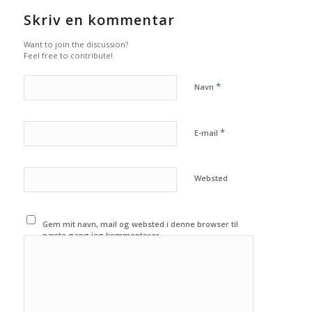
Skriv en kommentar
Want to join the discussion?
Feel free to contribute!
*
Navn
*
E-mail
Websted
Gem mit navn, mail og websted i denne browser til
næste gang jeg kommenterer.