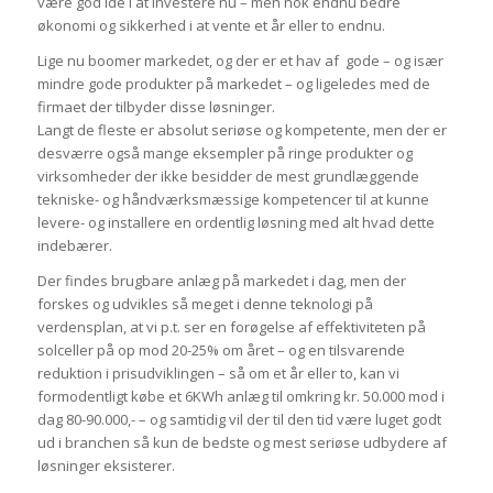
være god idé i at investere nu – men nok endnu bedre
økonomi og sikkerhed i at vente et år eller to endnu.
Lige nu boomer markedet, og der er et hav af gode – og især
mindre gode produkter på markedet – og ligeledes med de
firmaet der tilbyder disse løsninger.
Langt de fleste er absolut seriøse og kompetente, men der er
desværre også mange eksempler på ringe produkter og
virksomheder der ikke besidder de mest grundlæggende
tekniske- og håndværksmæssige kompetencer til at kunne
levere- og installere en ordentlig løsning med alt hvad dette
indebærer.
Der findes brugbare anlæg på markedet i dag, men der
forskes og udvikles så meget i denne teknologi på
verdensplan, at vi p.t. ser en forøgelse af effektiviteten på
solceller på op mod 20-25% om året – og en tilsvarende
reduktion i prisudviklingen – så om et år eller to, kan vi
formodentligt købe et 6KWh anlæg til omkring kr. 50.000 mod i
dag 80-90.000,- – og samtidig vil der til den tid være luget godt
ud i branchen så kun de bedste og mest seriøse udbydere af
løsninger eksisterer.