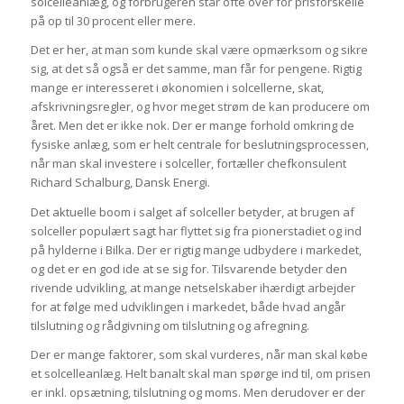
solcelleanlæg, og forbrugeren står ofte over for prisforskelle
på op til 30 procent eller mere.
Det er her, at man som kunde skal være opmærksom og sikre
sig, at det så også er det samme, man får for pengene. Rigtig
mange er interesseret i økonomien i solcellerne, skat,
afskrivningsregler, og hvor meget strøm de kan producere om
året. Men det er ikke nok. Der er mange forhold omkring de
fysiske anlæg, som er helt centrale for beslutningsprocessen,
når man skal investere i solceller, fortæller chefkonsulent
Richard Schalburg, Dansk Energi.
Det aktuelle boom i salget af solceller betyder, at brugen af
solceller populært sagt har flyttet sig fra pionerstadiet og ind
på hylderne i Bilka. Der er rigtig mange udbydere i markedet,
og det er en god ide at se sig for. Tilsvarende betyder den
rivende udvikling, at mange netselskaber ihærdigt arbejder
for at følge med udviklingen i markedet, både hvad angår
tilslutning og rådgivning om tilslutning og afregning.
Der er mange faktorer, som skal vurderes, når man skal købe
et solcelleanlæg. Helt banalt skal man spørge ind til, om prisen
er inkl. opsætning, tilslutning og moms. Men derudover er der