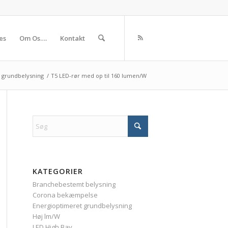
es
Om Os….
Kontakt
 grundbelysning
/
T5 LED-rør med op til 160 lumen/W
KATEGORIER
Branchebestemt belysning
Corona bekæmpelse
Energioptimeret grundbelysning
Høj lm/W
LED High Bay