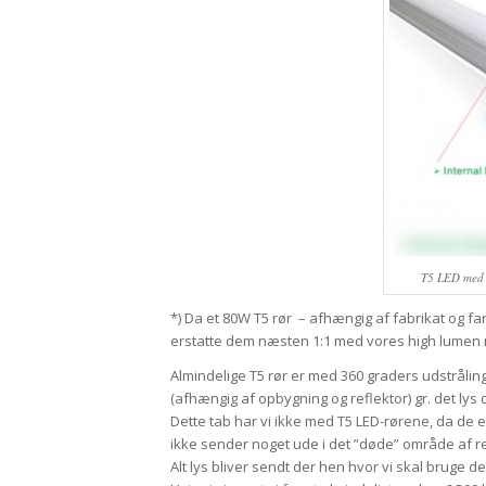
T5 LED med 
*) Da et 80W T5 rør – afhængig af fabrikat og f
erstatte dem næsten 1:1 med vores high lumen r
Almindelige T5 rør er med 360 graders udstrålin
(afhængig af opbygning og reflektor) gr. det lys
Dette tab har vi ikke med T5 LED-rørene, da de 
ikke sender noget ude i det ”døde” område af r
Alt lys bliver sendt der hen hvor vi skal bruge de