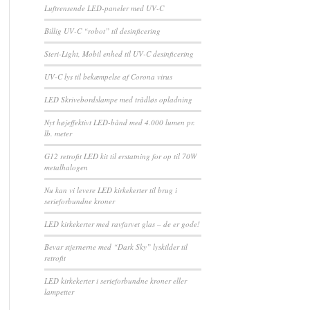
Luftrensende LED-paneler med UV-C
Billig UV-C “robot” til desinficering
Steri-Light, Mobil enhed til UV-C desinficering
UV-C lys til bekæmpelse af Corona virus
LED Skrivebordslampe med trådløs opladning
Nyt højeffektivt LED-bånd med 4.000 lumen pr.
lb. meter
G12 retrofit LED kit til erstatning for op til 70W
metalhalogen
Nu kan vi levere LED kirkekerter til brug i
serieforbundne kroner
LED kirkekerter med ravfarvet glas – de er gode!
Bevar stjernerne med “Dark Sky” lyskilder til
retrofit
LED kirkekerter i serieforbundne kroner eller
lampetter