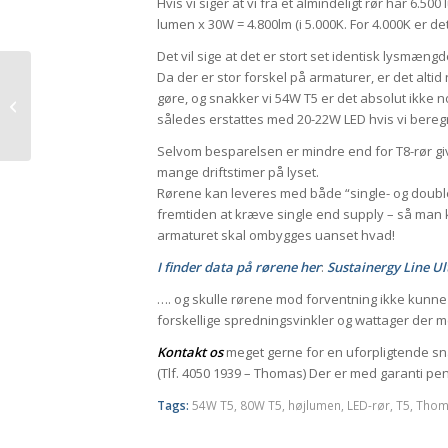
Hvis vi siger at vi fra et almindeligt rør har 6.50
lumen x 30W = 4.800lm (i 5.000K. For 4.000K er d
Det vil sige at det er stort set identisk lysmæn
Da der er stor forskel på armaturer, er det alt
Mere om udfasning af
gøre, og snakker vi 54W T5 er det absolut ikke 
damplamper og andre
således erstattes med 20-22W LED hvis vi ber
lyskilder….
Selvom besparelsen er mindre end for T8-rør give
mange driftstimer på lyset.
Rørene kan leveres med både “single- og double 
fremtiden at kræve single end supply – så man
armaturet skal ombygges uanset hvad!
I finder data på rørene her
:
Sustainergy Line Ul
…. og skulle rørene mod forventning ikke kunne
forskellige spredningsvinkler og wattager der 
Kontakt os
meget gerne for en uforpligtende sna
(Tlf. 4050 1939 – Thomas) Der er med garanti pen
Tags:
54W T5
,
80W T5
,
højlumen
,
LED-rør
,
T5
,
Thom