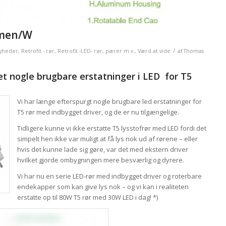
umen/W
/
yheder
,
Retrofit - rør
,
Retrofit -LED- rør, pærer m.v.
,
Værd at vide
af
Thomas
 nogle brugbare erstatninger i LED for T5
Vi har længe efterspurgt nogle brugbare led erstatninger for
T5 rør med indbygget driver, og de er nu tilgængelige.
Tidligere kunne vi ikke erstatte T5 lysstofrør med LED fordi det
simpelt hen ikke var muligt at få lys nok ud af rørene – eller
hvis det kunne lade sig gøre, var det med ekstern driver
hvilket gjorde ombygningen mere besværlig og dyrere.
Vi har nu en serie LED-rør med indbygget driver og roterbare
endekapper som kan give lys nok – og vi kan i realiteten
erstatte op til 80W T5 rør med 30W LED i dag! *)