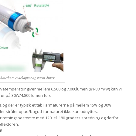
Roterbare endekapper og intern driver
arvetemperatur giver mellem 6.500 og 7.000lumen (81-88lm/W) kan vi
ør på 30W/4.800 lumen fordi:
g, og der er typisk et tab i armaturerne på mellem 15% og 30%
 der stråler opad/bagud i armaturet ikke kan udnyttes.
er retningsbestemte med 120. el. 180 graders spredning og derfor
eflektoren.
t!