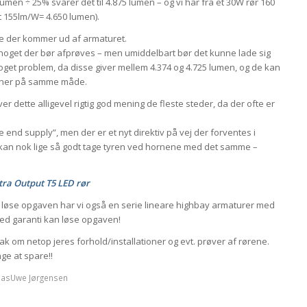
0 lumen ÷ 25% svarer det til 4.875 lumen – og vi har fra et 30W rør 160
et 155lm/W= 4.650 lumen).
gde der kommer ud af armaturet.
id noget der bør afprøves – men umiddelbart bør det kunne lade sig
noget problem, da disse giver mellem 4.374 og 4.725 lumen, og de kan
egner på samme måde.
r dette alligevel rigtig god mening de fleste steder, da der ofte er
end supply”, men der er et nyt direktiv på vej der forventes i
 kan nok lige så godt tage tyren ved hornene med det samme –
tra Output T5 LED rør
 løse opgaven har vi også en serie lineare highbay armaturer med
med garanti kan løse opgaven!
k om netop jeres forhold/installationer og evt. prøver af rørene.
ge at spare!!
asUwe Jørgensen