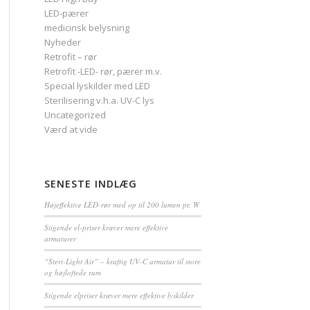
LED-pærer
medicinsk belysning
Nyheder
Retrofit – rør
Retrofit -LED- rør, pærer m.v.
Special lyskilder med LED
Sterilisering v.h.a. UV-C lys
Uncategorized
Værd at vide
SENESTE INDLÆG
Højeffektive LED-rør med op til 200 lumen pr. W
Stigende el-priser kræver mere effektive
armaturer
“Steri-Light Air” – kraftig UV-C armatur til store
og højloftede rum
Stigende elpriser kræver mere effektive lyskilder