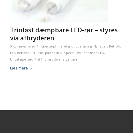
Trinløst dæmpbare LED-rør – styres
via afbryderen
/
0 Kommentarer
i
Energioptimeret grundbelysning
,
Nyheder
,
Retrofit -
rør
,
Retrofit -LED- rør, pærer m.v.
,
Special lyskilder med LED
,
/
Uncategorized
af
Thomas Uwe Jørgensen
Læs mere