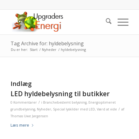
Tag Archive for: hyldebelysning
Du er her:
Start
/
Nyheder
/
hyldebelysning
Indlæg
LED hyldebelysning til butikker
/
0 Kommentarer
i
Branchebestemt belysning
,
Energioptimeret
/
grundbelysning
,
Nyheder
,
Special lyskilder med LED
,
Værd at vide
af
Thomas Uwe Jørgensen
Læs mere