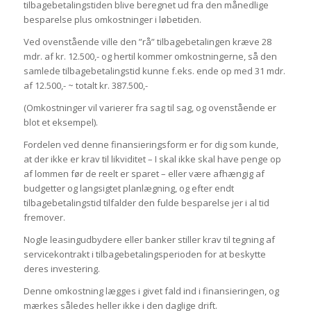
tilbagebetalingstiden blive beregnet ud fra den månedlige
besparelse plus omkostninger i løbetiden.
Ved ovenstående ville den ”rå” tilbagebetalingen kræve 28
mdr. af kr. 12.500,- og hertil kommer omkostningerne, så den
samlede tilbagebetalingstid kunne f.eks. ende op med 31 mdr.
af 12.500,- ~ totalt kr. 387.500,-
(Omkostninger vil varierer fra sag til sag, og ovenstående er
blot et eksempel).
Fordelen ved denne finansieringsform er for dig som kunde,
at der ikke er krav til likviditet – I skal ikke skal have penge op
af lommen før de reelt er sparet – eller være afhængig af
budgetter og langsigtet planlægning, og efter endt
tilbagebetalingstid tilfalder den fulde besparelse jer i al tid
fremover.
Nogle leasingudbydere eller banker stiller krav til tegning af
servicekontrakt i tilbagebetalingsperioden for at beskytte
deres investering.
Denne omkostning lægges i givet fald ind i finansieringen, og
mærkes således heller ikke i den daglige drift.