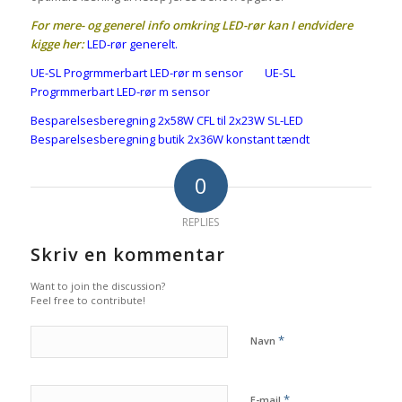
For mere- og generel info omkring LED-rør kan I endvidere
kigge her:
LED-rør generelt
.
UE-SL Progrmmerbart LED-rør m sensor
UE-SL
Progrmmerbart LED-rør m sensor
Besparelsesberegning 2x58W CFL til 2x23W SL-LED
Besparelsesberegning butik 2x36W konstant tændt
0
REPLIES
Skriv en kommentar
Want to join the discussion?
Feel free to contribute!
*
Navn
*
E-mail