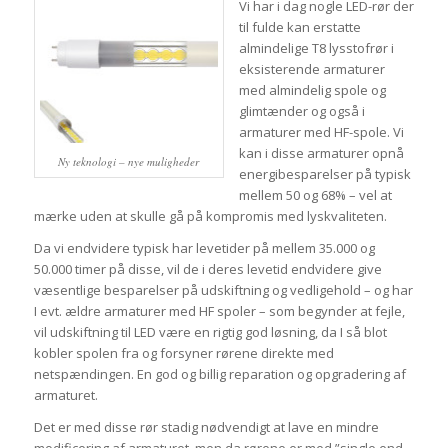
Vi har i dag nogle LED-rør der
til fulde kan erstatte
almindelige T8 lysstofrør i
eksisterende armaturer
med almindelig spole og
glimtænder og også i
armaturer med HF-spole. Vi
kan i disse armaturer opnå
Ny teknologi – nye muligheder
energibesparelser på typisk
mellem 50 og 68% – vel at
mærke uden at skulle gå på kompromis med lyskvaliteten.
Da vi endvidere typisk har levetider på mellem 35.000 og
50.000 timer på disse, vil de i deres levetid endvidere give
væsentlige besparelser på udskiftning og vedligehold – og har
I evt. ældre armaturer med HF spoler – som begynder at fejle,
vil udskiftning til LED være en rigtig god løsning, da I så blot
kobler spolen fra og forsyner rørene direkte med
netspændingen. En god og billig reparation og opgradering af
armaturet.
Det er med disse rør stadig nødvendigt at lave en mindre