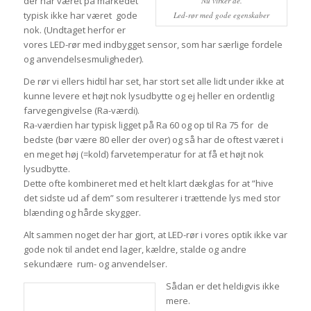
der har været på markedet
Nu virker de.
typisk ikke har været gode
Led-rør med gode egenskaber
nok. (Undtaget herfor er
vores LED-rør med indbygget sensor, som har særlige fordele
og anvendelsesmuligheder).
De rør vi ellers hidtil har set, har stort set alle lidt under ikke at
kunne levere et højt nok lysudbytte og ej heller en ordentlig
farvegengivelse (Ra-værdi).
Ra-værdien har typisk ligget på Ra 60 og op til Ra 75 for de
bedste (bør være 80 eller der over) og så har de oftest været i
en meget høj (=kold) farvetemperatur for at få et højt nok
lysudbytte.
Dette ofte kombineret med et helt klart dækglas for at ”hive
det sidste ud af dem” som resulterer i trættende lys med stor
blænding og hårde skygger.
Alt sammen noget der har gjort, at LED-rør i vores optik ikke var
gode nok til andet end lager, kældre, stalde og andre
sekundære rum- og anvendelser.
Sådan er det heldigvis ikke
mere.