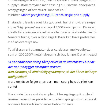
modificering af armaturet, men da rørene er med ”single end
supply” (strømforsynes med fase og nul i samme ende) laves
ombygningen af armaturet i løbet af ca. 5
minutter.
Montagevejledning LED-rør m. single end supply
Er standard lysniveauet ikke godt nok, har vi endvidere nogle
super ”high power” rør med op til 5.000 lumen pr. rør. Disse er
ideelle hvis I ønsker meget lys – eller rørene skal sidde over 5-
6 meters højde, hvor almindelige LED-rør kan have problemer
med at levere lys nok.
To af disse rør i et armatur giver ca. det samme lysudbytte
som en 200-250W metalhalogen high-bay lampe. Det er meget!!
Vi har endvidere netop fået prøver af de allerførste LED-rør
der har indbygget dæmpbar driver!!
Kan dæmpes på almindelig lysdæmper, så det åbner helt nye
muligheder!!
Mere om disse følger snarrest – men spørg hvis du ikke kan
vente!
I kan finde data samt eksempler på beregninger på nogle af
rørene nederst her på siden – og ellers spørg os om den mest
optimale løsning til netop jeres behov/opgave.