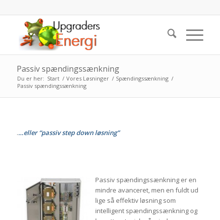
Passiv spændingssænkning
Du er her:
Start
/
Vores Løsninger
/
Spændingssænkning
/
Passiv spændingssænkning
.
…eller “passiv step down løsning”
Passiv spændingssænkning er en
mindre avanceret, men en fuldt ud
lige så effektiv løsning som
intelligent spændingssænkning og