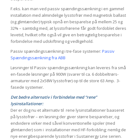
F.eks. kan man ved passiv spændingssænkning i en gammel
installation med almindelige lysstofrør med magnetisk ballast
(og glimtænder) typisk opnå en besparelse på mellem 25 og
32% – samtidig med, at lysstofrørene får godt fordoblet deres
levetid, hvilket ofte også vil give en betragtelig besparelse i
forbindelse med udskiftning og vedligehold.
Passiv spændingssænkning i tre-fase systemer:
Passiv
Spændingssænkning fra ABB
Løsninger til Passiv spændingssænkning kan leveres fra små
en-fasede løsninger på 900W (svarer til ca. 6 dobbeltrørs-
armaturer med 2x58W lysstofrør) op til de store 63 Amp. 3-
fasede systemer.
Det bedre alternativ i forbindelse med “rene”
lysinstallationer:
Der er dog nu et alternativ til rene lysinstallationer baaseret
på lysstofrør – en løsning der giver større besparelser, og
endvidere virker med såvel konventionelle spoler (med
glimtænder) som i installationer med HF-forkobling; nemlig de
nye energibesparende lysstofrør i Sustainergy Line serien.