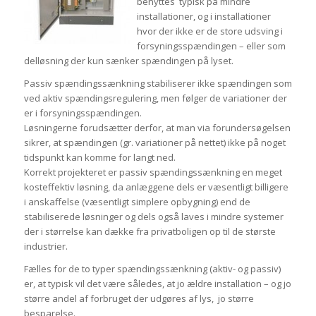
benyttes typisk på mindre
installationer, og i installationer
hvor der ikke er de store udsving i
forsyningsspændingen – eller som
delløsning der kun sænker spændingen på lyset.
Passiv spændingssænkning stabiliserer ikke spændingen som
ved aktiv spændingsregulering, men følger de variationer der
er i forsyningsspændingen.
Løsningerne forudsætter derfor, at man via forundersøgelsen
sikrer, at spændingen (gr. variationer på nettet) ikke på noget
tidspunkt kan komme for langt ned.
Korrekt projekteret er passiv spændingssænkning en meget
kosteffektiv løsning, da anlæggene dels er væsentligt billigere
i anskaffelse (væsentligt simplere opbygning) end de
stabiliserede løsninger og dels også laves i mindre systemer
der i størrelse kan dække fra privatboligen op til de største
industrier.
Fælles for de to typer spændingssænkning (aktiv- og passiv)
er, at typisk vil det være således, at jo ældre installation – og jo
større andel af forbruget der udgøres af lys, jo større
besparelse.