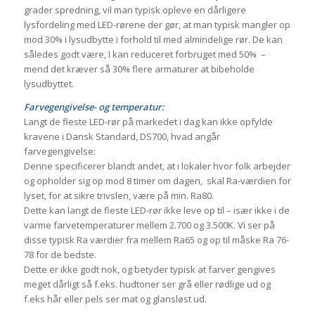
grader spredning, vil man typisk opleve en dårligere
lysfordeling med LED-rørene der gør, at man typisk mangler op
mod 30% i lysudbytte i forhold til med almindelige rør. De kan
således godt være, I kan reduceret forbruget med 50% –
mend det kræver så 30% flere armaturer at bibeholde
lysudbyttet.
Farvegengivelse- og temperatur:
Langt de fleste LED-rør på markedet i dag kan ikke opfylde
kravene i Dansk Standard, DS700, hvad angår
farvegengivelse:
Denne specificerer blandt andet, at i lokaler hvor folk arbejder
og opholder sig op mod 8 timer om dagen, skal Ra-værdien for
lyset, for at sikre trivslen, være på min. Ra80.
Dette kan langt de fleste LED-rør ikke leve op til – især ikke i de
varme farvetemperaturer mellem 2.700 og 3.500K. Vi ser på
disse typisk Ra værdier fra mellem Ra65 og op til måske Ra 76-
78 for de bedste.
Dette er ikke godt nok, og betyder typisk at farver gengives
meget dårligt så f.eks. hudtoner ser grå eller rødlige ud og
f.eks hår eller pels ser mat og glansløst ud.