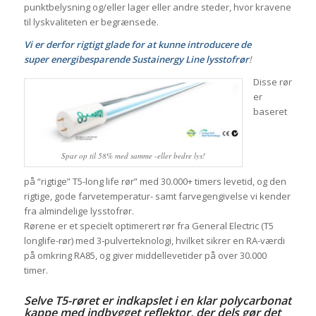
punktbelysning og/eller lager eller andre steder, hvor kravene
til lyskvaliteten er begrænsede.
Vi er derfor rigtigt glade for at kunne introducere de
super energibesparende Sustainergy Line lysstofrør
!
Disse rør
er
baseret
Spar op til 58% med samme -eller bedre lys!
på “rigtige” T5-long life rør” med 30.000+ timers levetid, og den
rigtige, gode farvetemperatur- samt farvegengivelse vi kender
fra almindelige lysstofrør.
Rørene er et specielt optimerert rør fra General Electric (T5
longlife-rør) med 3-pulverteknologi, hvilket sikrer en RA-værdi
på omkring RA85, og giver middellevetider på over 30.000
timer.
Selve T5-røret er indkapslet i en klar polycarbonat
kappe med indbygget reflektor, der dels gør det