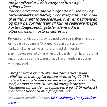
meget effektivt – dels meget robust og
splintsikkert.
Rørene er derfor specielt egnede til medico- og
fødevarevirksomheder, hvor merprisen i forhold
til et “normalt” fødevaresikkert rør er begrænset,
og man derfor her især vil kunne realisere meget
korte tilbagebetalingstider alene ud fra
elbesparelsen – ofte under et år!
Rørene er endivdere forsynet med egen strømforsyning der
er med til at optimere forbruget og samtidig giver HF-
funktionalitet til gamle armaturer med glimtænder.
Den indbyggede reflektor dirrigere lyset der hen hvor det skal
anvendes, og dette hjælper til at sikre en endog meget høj
virkningsgrad.
Særligt i ældre grund- eller plastarmaturer uden
reflektor vil man typisk opleve et omkring 20-25%
højere lysudbytte end med almindelige rør – samtidig
med, at man sparer 50-58% på energiforbruget.
Tilbagebetalingstiden vil typisk være på 12 til maks. 24
måneder ! Det er til at tage og føle på!
Download specifikation her:
UE-Sustainergy Line Lysstofrør
Intro-III