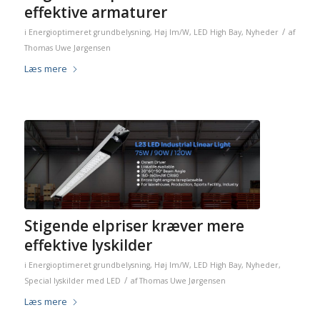
effektive armaturer
/
i
Energioptimeret grundbelysning
,
Høj lm/W
,
LED High Bay
,
Nyheder
af
Thomas Uwe Jørgensen
Læs mere
Stigende elpriser kræver mere
effektive lyskilder
i
Energioptimeret grundbelysning
,
Høj lm/W
,
LED High Bay
,
Nyheder
,
/
Special lyskilder med LED
af
Thomas Uwe Jørgensen
Læs mere