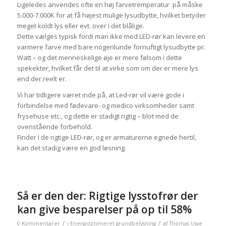
Ligeledes anvendes ofte en høj farvetremperatur på måske
5.000-7.000K for at få højest mulige lysudbytte, hvilket betyder
meget koldt lys eller evt. over i det blålige.
Dette vælges typisk fordi man ikke med LED-rør kan levere en
varmere farve med bare nogenlunde fornuftigt lysudbytte pr.
Watt – og det menneskelige øje er mere følsom i dette
spekekter, hvilket får det til at virke som om der er mere lys
end der reelt er.
Vi har tidligere været inde på, at Led-rør vil være gode i
forbindelse med fødevare- og medico virksomheder samt
frysehuse etc., og dette er stadigt rigtig – blot med de
ovenstående forbehold.
Finder I de rigtige LED-rør, og er armaturerne egnede hertil,
kan det stadig være en god løsning.
Så er den der: Rigtige lysstofrør der
kan give besparelser på op til 58%
/
/
0 Kommentarer
i
Energioptimeret grundbelysning
af
Thomas Uwe