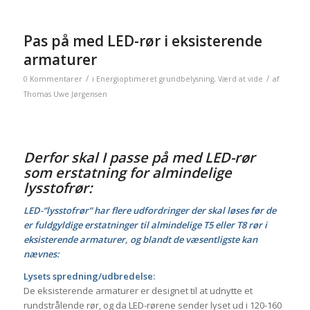
Pas på med LED-rør i eksisterende
armaturer
/
/
0 Kommentarer
i
Energioptimeret grundbelysning
,
Værd at vide
af
Thomas Uwe Jørgensen
Derfor skal I passe på med LED-rør
som erstatning for almindelige
lysstofrør:
LED-“lysstofrør” har flere udfordringer der skal løses før de
er fuldgyldige erstatninger til almindelige T5 eller T8 rør i
eksisterende armaturer, og blandt de væsentligste kan
nævnes:
Lysets spredning/udbredelse:
De eksisterende armaturer er designet til at udnytte et
rundstrålende rør, og da LED-rørene sender lyset ud i 120-160